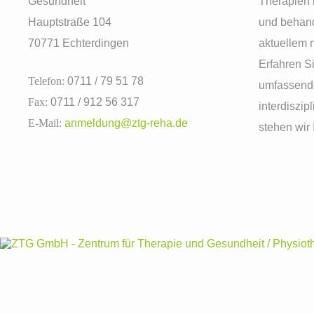
Gesundheit
Therapien 
Hauptstraße 104
und behand
70771 Echterdingen
aktuellem 
Erfahren S
Telefon:
0711 / 79 51 78
umfassende
Fax:
0711 / 912 56 317
interdiszip
E-Mail:
anmeldung
@ztg-reha.de
stehen wir