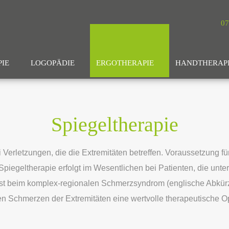
07
IE
LOGOPÄDIE
ERGOTHERAPIE
HANDTHERAP
Spiegeltherapie
 Verletzungen, die die Extremitäten betreffen. Voraussetzung für
piegeltherapie erfolgt im Wesentlichen bei Patienten, die unt
 ist beim komplex-regionalen Schmerzsyndrom (englische Abkürz
en Schmerzen der Extremitäten eine wertvolle therapeutische Op